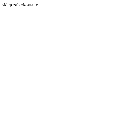
s
klep zablokowany