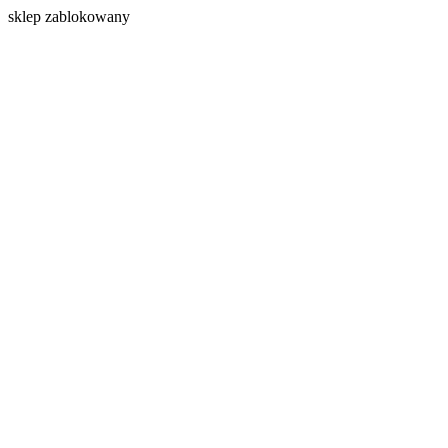
s
klep zablokowany