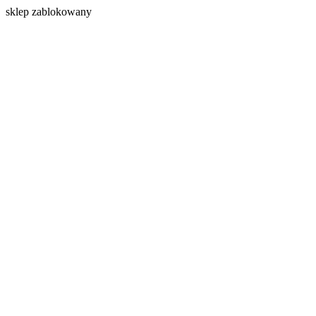
s
klep zablokowany