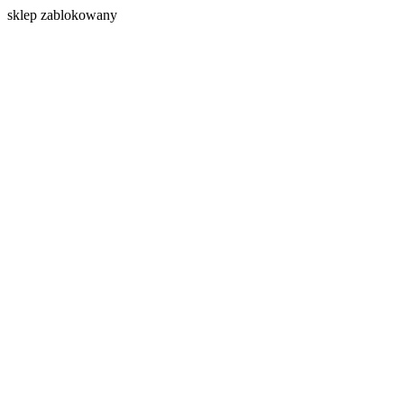
s
klep zablokowany