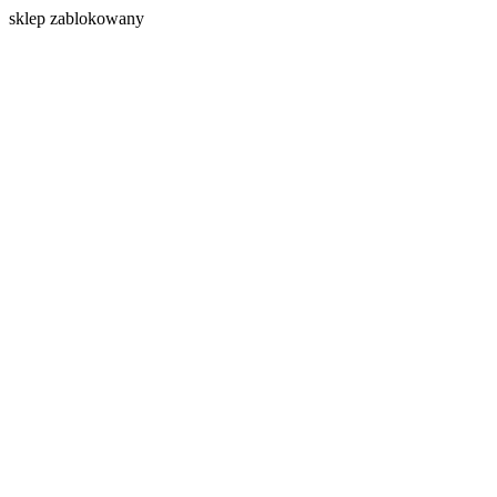
s
klep zablokowany