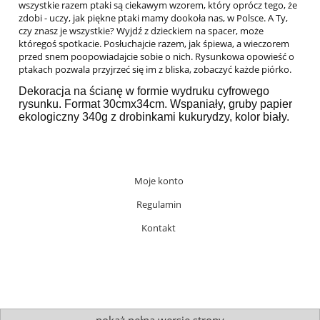
wszystkie razem ptaki są ciekawym wzorem, który oprócz tego, że
zdobi - uczy, jak piękne ptaki mamy dookoła nas, w Polsce. A Ty,
czy znasz je wszystkie? Wyjdź z dzieckiem na spacer, może
któregoś spotkacie. Posłuchajcie razem, jak śpiewa, a wieczorem
przed snem poopowiadajcie sobie o nich. Rysunkowa opowieść o
ptakach pozwala przyjrzeć się im z bliska, zobaczyć każde piórko.
Dekoracja na ścianę w formie wydruku cyfrowego
rysunku. Format 30cmx34cm. Wspaniały, gruby papier
ekologiczny 340g z drobinkami kukurydzy, kolor biały.
Moje konto
Regulamin
Kontakt